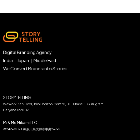
Digital Branding Agency
India｜Japan｜Middle East
We Convert Brands into Stories
STORYTELLING
WeWork, 5th Floor, Two Horizon Centre, DLF Phase 5, Gurugram,
Haryana 122002
Mr& Ms Mikami LLC
〠242-0021 神奈川県大和市中央2−7−21