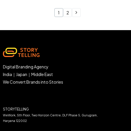
1
2
Digital Branding Agency
India｜Japan｜Middle East
We Convert Brands into Stories
STORYTELLING
WeWork, 5th Floor, Two Horizon Centre, DLF Phase 5, Gurugram,
Haryana 122002